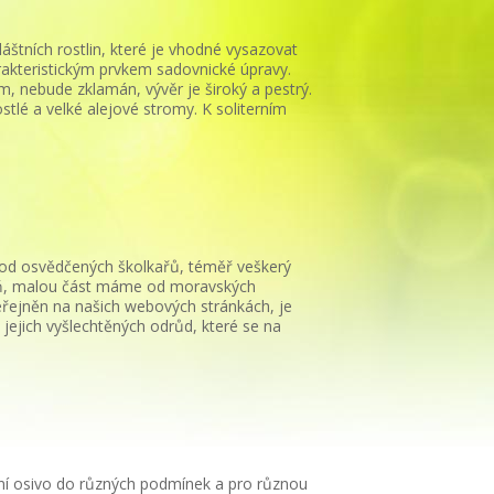
láštních rostlin, které je vhodné vysazovat
charakteristickým prvkem sadovnické úpravy.
 nebude zklamán, vývěr je široký a pestrý.
tlé a velké alejové stromy. K soliterním
ny od osvědčených školkařů, téměř veškerý
eň, malou část máme od moravských
veřejněn na našich webových stránkách, je
ejich vyšlechtěných odrůd, které se na
vní osivo do různých podmínek a pro různou