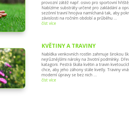
provozní zátěž např. osivo pro sportovní hřišt
Nabízíme substráty určené pro zakládání a opr
sezónní travní hnojiva namíchaná tak, aby pokr
závislosti na ročním období a průběhu …
číst více
KVĚTINY A TRAVINY
Nabídka venkovních rostlin zahrnuje širokou škál
nejrůznějšími nároky na životní podmínky. Dř
katagorii. Pestrá škála květin a travin kvetouc
chce, aby jeho záhony stále kvetly. Traviny vná
moderní úpravy se bez nich …
číst více