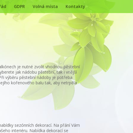
řád
GDPR
Volná místa
Kontakty
balkónech je nutné zvolit vhodnou pěstební
yberete jak nádobu pěstební, tak i vnější
 Při výběru pěstební nádoby je potřeba
jejího kořenového balu tak, aby netrpěla
í nabídky sezónních dekorací. Na přání Vám
šeho interiéru. Nabídka dekorací se