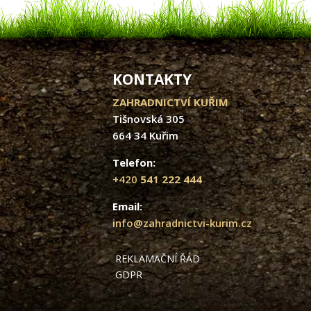
KONTAKTY
ZAHRADNICTVÍ KUŘIM
Tišnovská 305
664 34 Kuřim
Telefon:
+420
541 222 444
Email:
info@zahradnictvi-kurim.cz
REKLAMAČNÍ ŘÁD
GDPR