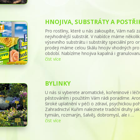
HNOJIVA, SUBSTRÁTY A POSTŘI
Pro rostliny, které u nás zakoupíte, Vám naši
nejvhodnější substrát. V nabídce máme několik 
výsevního substrátu i substráty speciální pro or
prodeji máme celou škálu hnojiv vhodných pro ne
období. Nabízíme hnojiva kapalná i granulovaná
číst více
BYLINKY
U nás si vyberete aromatické, kořeninové i léči
pěstováním i použitím Vám rádi poradíme. Aroma
široké uplatnění v péči o zdraví, psychickou p
Zahradnictví Kuřim naleznete tradiční druhy j
tymián, rozmarýn, šalvěj, dobromysl, ale i …
číst více