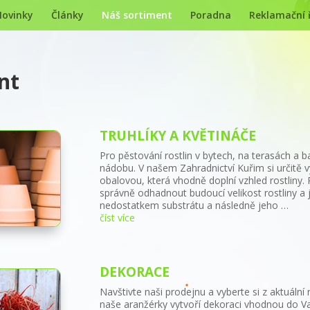
ovinky
Články
Náš sortiment
Poradna
Reklamační 
nt
TRUHLÍKY A KVĚTINÁČE
Pro pěstování rostlin v bytech, na terasách a 
nádobu. V našem Zahradnictví Kuřim si určitě v
obalovou, která vhodně doplní vzhled rostliny.
správně odhadnout budoucí velikost rostliny a 
nedostatkem substrátu a následně jeho …
číst více
DEKORACE
Navštivte naši prodejnu a vyberte si z aktuáln
naše aranžérky vytvoří dekoraci vhodnou do Va