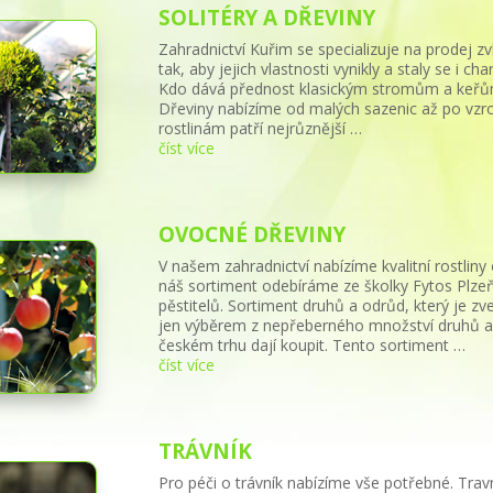
SOLITÉRY A DŘEVINY
Zahradnictví Kuřim se specializuje na prodej zv
tak, aby jejich vlastnosti vynikly a staly se i 
Kdo dává přednost klasickým stromům a keřům,
Dřeviny nabízíme od malých sazenic až po vzros
rostlinám patří nejrůznější …
číst více
OVOCNÉ DŘEVINY
V našem zahradnictví nabízíme kvalitní rostli
náš sortiment odebíráme ze školky Fytos Plz
pěstitelů. Sortiment druhů a odrůd, který je z
jen výběrem z nepřeberného množství druhů a j
českém trhu dají koupit. Tento sortiment …
číst více
TRÁVNÍK
Pro péči o trávník nabízíme vše potřebné. Tra