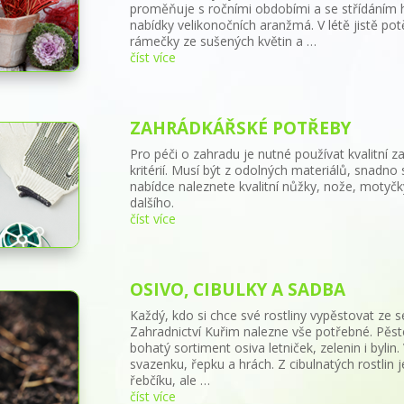
proměňuje s ročními obdobími a se střídáním hl
nabídky velikonočních aranžmá. V létě jistě pot
rámečky ze sušených květin a …
číst více
ZAHRÁDKÁŘSKÉ POTŘEBY
Pro péči o zahradu je nutné používat kvalitní z
kritérií. Musí být z odolných materiálů, snadno 
nabídce naleznete kvalitní nůžky, nože, motyčk
dalšího.
číst více
OSIVO, CIBULKY A SADBA
Každý, kdo si chce své rostliny vypěstovat ze 
Zahradnictví Kuřim nalezne vše potřebné. Pěst
bohatý sortiment osiva letniček, zelenin i bylin.
svazenku, řepku a hrách. Z cibulnatých rostlin je
řebčíku, ale …
číst více