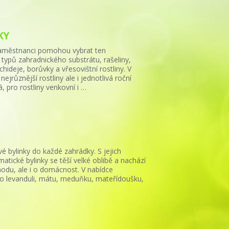
KY
 zaměstnanci pomohou vybrat ten
typů zahradnického substrátu, rašeliny,
chideje, borůvky a vřesovištní rostliny. V
jrůznější rostliny ale i jednotlivá roční
, pro rostliny venkovní i …
vé bylinky do každé zahrádky. S jejich
tické bylinky se těší velké oblibě a nachází
ohodu, ale i o domácnost. V nabídce
ako levanduli, mátu, meduňku, mateřídoušku,