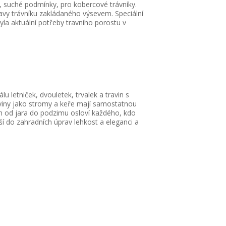
ě, suché podmínky, pro kobercové trávníky.
avy trávníku zakládaného výsevem. Speciální
yla aktuální potřeby travního porostu v
u letniček, dvouletek, trvalek a travin s
eviny jako stromy a keře mají samostatnou
ích od jara do podzimu osloví každého, kdo
ší do zahradních úprav lehkost a eleganci a