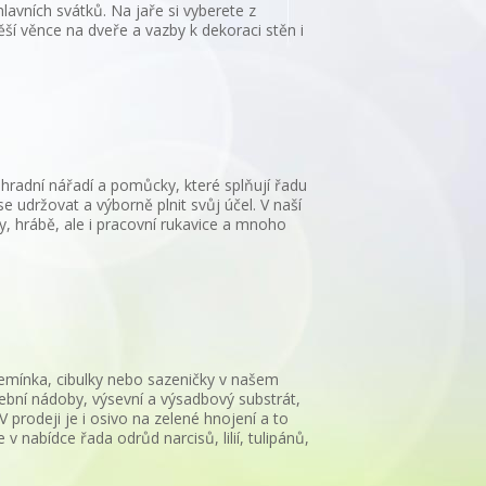
avních svátků. Na jaře si vyberete z
ěší věnce na dveře a vazby k dekoraci stěn i
ahradní nářadí a pomůcky, které splňují řadu
se udržovat a výborně plnit svůj účel. V naší
y, hrábě, ale i pracovní rukavice a mnoho
semínka, cibulky nebo sazeničky v našem
ební nádoby, výsevní a výsadbový substrát,
 V prodeji je i osivo na zelené hnojení a to
 v nabídce řada odrůd narcisů, lilií, tulipánů,