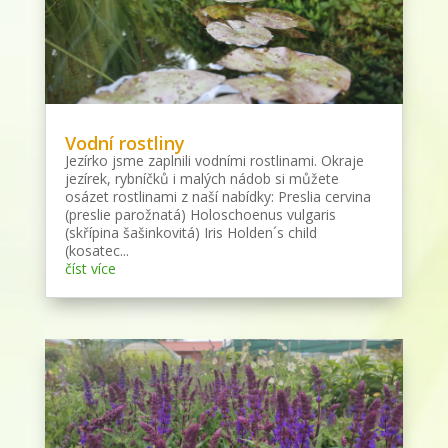
Vodní rostliny
Jezírko jsme zaplnili vodními rostlinami. Okraje
jezírek, rybníčků i malých nádob si můžete
osázet rostlinami z naší nabídky: Preslia cervina
(preslie parožnatá) Holoschoenus vulgaris
(skřípina šašinkovitá) Iris Holden´s child
(kosatec...
číst více