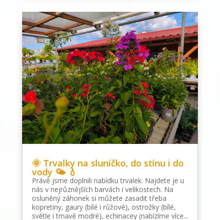
🌞 Trvalky na sluníčko, do stínu i do
vody 🌤 💧
Právě jsme doplnili nabídku trvalek. Najdete je u
nás v nejrůznějších barvách i velikostech. Na
osluněný záhonek si můžete zasadit třeba
kopretiny, gaury (bílé i růžové), ostrožky (bílé,
světle i tmavě modré), echinacey (nabízíme více...