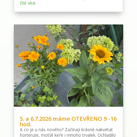
číst více
5. a 6.7.2026 máme OTEVŘENO 9 -16
hod.
A co je u nás nového? Začínají krásně nakvétat
hortenzie, motýlí keře i mnoho trvalek. Ochladilo