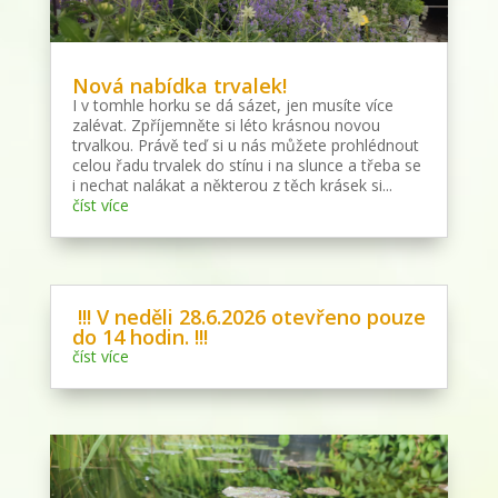
Nová nabídka trvalek!
I v tomhle horku se dá sázet, jen musíte více
zalévat. Zpříjemněte si léto krásnou novou
trvalkou. Právě teď si u nás můžete prohlédnout
celou řadu trvalek do stínu i na slunce a třeba se
i nechat nalákat a některou z těch krásek si...
číst více
!!! V neděli 28.6.2026 otevřeno pouze
do 14 hodin. !!!
číst více