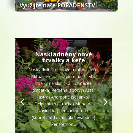
Využijte naše PORADENSTVÍ
Naskladněny nové
trvalky a keře
Naskladnili jsme nové trvalky a keře.
Aktuálně u nás najdete např. tyto
trvalky na sluníčko: Echinacea
(třapatka) Verbena (sporýš) Aster
(astra) Anemone (sasanka)
Delphinium (stračka) Monarda
(zavinutka) Leucanthemum
(kopretina) Lavandula (levandule)
Penstemon...