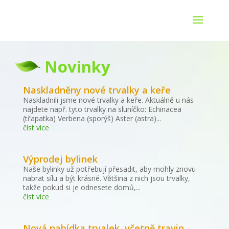
Novinky
Naskladněny nové trvalky a keře
Naskladnili jsme nové trvalky a keře. Aktuálně u nás
najdete např. tyto trvalky na sluníčko: Echinacea
(třapatka) Verbena (sporýš) Aster (astra)...
číst více
Výprodej bylinek
Naše bylinky už potřebují přesadit, aby mohly znovu
nabrat sílu a být krásné. Většina z nich jsou trvalky,
takže pokud si je odnesete domů,...
číst více
Nová nabídka trvalek, včetně travin