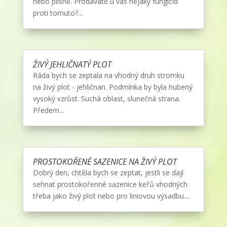
nebo plísně. Prodáváte u vás nějaký fungicid
proti tomuto?...
ŽIVÝ JEHLIČNATÝ PLOT
Ráda bych se zeptala na vhodný druh stromku
na živý plot - jehličnan. Podmínka by byla hubený
vysoký vzrůst. Suchá oblast, slunečná strana.
Předem...
PROSTOKOŘENÉ SAZENICE NA ŽIVÝ PLOT
Dobrý den, chtěla bych se zeptat, jestli se dají
sehnat prostokořenné sazenice keřů vhodných
třeba jako živý plot nebo pro liniovou výsadbu....