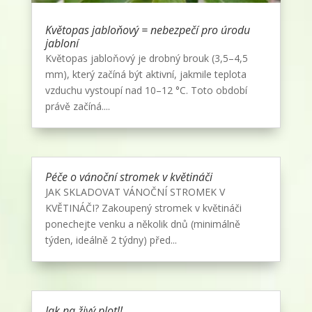
Květopas jabloňový = nebezpečí pro úrodu
jabloní
Květopas jabloňový je drobný brouk (3,5–4,5
mm), který začíná být aktivní, jakmile teplota
vzduchu vystoupí nad 10–12 °C. Toto období
právě začíná....
Péče o vánoční stromek v květináči
JAK SKLADOVAT VÁNOČNÍ STROMEK V
KVĚTINÁČI? Zakoupený stromek v květináči
ponechejte venku a několik dnů (minimálně
týden, ideálně 2 týdny) před...
Jak na živý plot!!