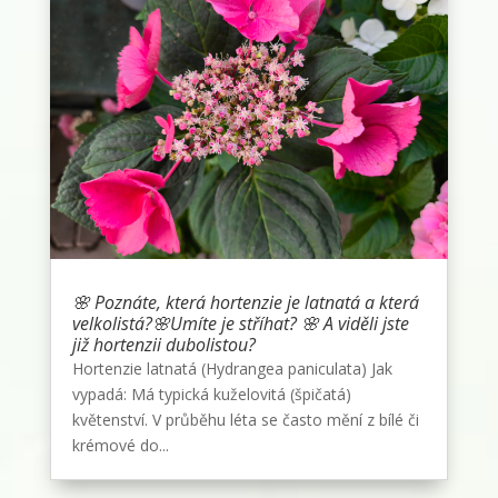
🌸 Poznáte, která hortenzie je latnatá a která
velkolistá?🌸Umíte je stříhat? 🌸 A viděli jste
již hortenzii dubolistou?
Hortenzie latnatá (Hydrangea paniculata) Jak
vypadá: Má typická kuželovitá (špičatá)
květenství. V průběhu léta se často mění z bílé či
krémové do...