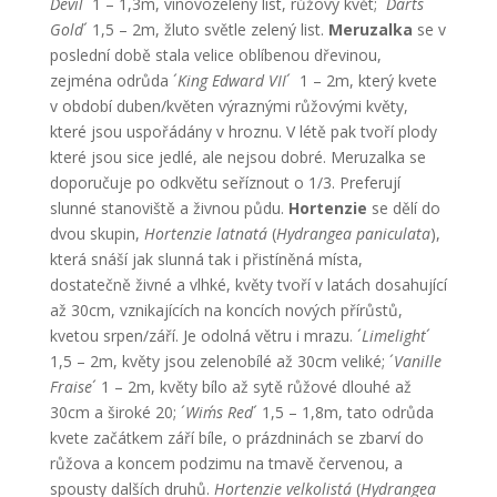
Devil
´ 1 – 1,3m, vínovozelený list, růžový květ; ´
Dart´s
Gold
´ 1,5 – 2m, žluto světle zelený list.
Meruzalka
se v
poslední době stala velice oblíbenou dřevinou,
zejména odrůda ´
King Edward VII
´ 1 – 2m, který kvete
v období duben/květen výraznými růžovými květy,
které jsou uspořádány v hroznu. V létě pak tvoří plody
které jsou sice jedlé, ale nejsou dobré. Meruzalka se
doporučuje po odkvětu seříznout o 1/3. Preferují
slunné stanoviště a živnou půdu.
Hortenzie
se dělí do
dvou skupin,
Hortenzie latnatá
(
Hydrangea paniculata
),
která snáší jak slunná tak i přistíněná místa,
dostatečně živné a vlhké, květy tvoří v latách dosahující
až 30cm, vznikajících na koncích nových přírůstů,
kvetou srpen/září. Je odolná větru i mrazu. ´
Limelight
´
1,5 – 2m, květy jsou zelenobílé až 30cm veliké; ´
Vanille
Fraise
´ 1 – 2m, květy bílo až sytě růžové dlouhé až
30cm a široké 20; ´
Wim´s Red
´ 1,5 – 1,8m, tato odrůda
kvete začátkem září bíle, o prázdninách se zbarví do
růžova a koncem podzimu na tmavě červenou, a
spousty dalších druhů.
Hortenzie velkolistá
(
Hydrangea