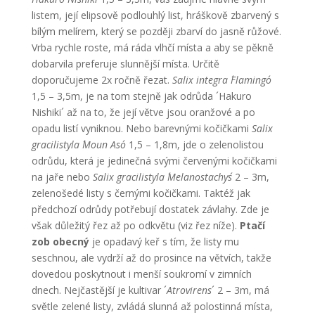
listem, její elipsově podlouhlý list, hráškově zbarvený s
bílým melírem, který se později zbarví do jasně růžové.
Vrba rychle roste, má ráda vlhčí místa a aby se pěkně
dobarvila preferuje slunnější místa. Určitě
doporučujeme 2x ročně řezat.
Salix integra ´Flamingo´
1,5 – 3,5m, je na tom stejně jak odrůda ´Hakuro
Nishiki´ až na to, že její větve jsou oranžové a po
opadu listí vyniknou. Nebo barevnými kočičkami
Salix
gracilistyla ´Moun Aso´
1,5 – 1,8m, jde o zelenolistou
odrůdu, která je jedinečná svými červenými kočičkami
na jaře nebo
Salix gracilistyla ´Melanostachys´
2 – 3m,
zelenošedé listy s černými kočičkami. Taktéž jak
předchozí odrůdy potřebují dostatek závlahy. Zde je
však důležitý řez až po odkvětu (viz řez níže).
Ptačí
zob obecný
je opadavý keř s tím, že listy mu
seschnou, ale vydrží až do prosince na větvích, takže
dovedou poskytnout i menší soukromí v zimních
dnech. Nejčastější je kultivar ´
Atrovirens
´ 2 – 3m, má
světle zelené listy, zvládá slunná až polostinná místa,