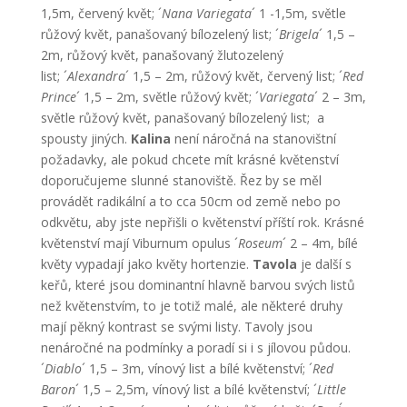
1,5m, červený květ; ´
Nana Variegata
´ 1 -1,5m, světle
růžový květ, panašovaný bílozelený list; ´
Brigela
´ 1,5 –
2m, růžový květ, panašovaný žlutozelený
list; ´
Alexandra
´ 1,5 – 2m, růžový květ, červený list; ´
Red
Prince
´ 1,5 – 2m, světle růžový květ; ´
Variegata
´ 2 – 3m,
světle růžový květ, panašovaný bílozelený list; a
spousty jiných.
Kalina
není náročná na stanovištní
požadavky, ale pokud chcete mít krásné květenství
doporučujeme slunné stanoviště. Řez by se měl
provádět radikální a to cca 50cm od země nebo po
odkvětu, aby jste nepřišli o květenství příští rok. Krásné
květenství mají Viburnum opulus ´
Roseum
´ 2 – 4m, bílé
květy vypadají jako květy hortenzie.
Tavola
je další s
keřů, které jsou dominantní hlavně barvou svých listů
než květenstvím, to je totiž malé, ale některé druhy
mají pěkný kontrast se svými listy. Tavoly jsou
nenáročné na podmínky a poradí si i s jílovou půdou.
´
Diablo
´ 1,5 – 3m, vínový list a bílé květenství; ´
Red
Baron
´ 1,5 – 2,5m, vínový list a bílé květenství; ´
Little