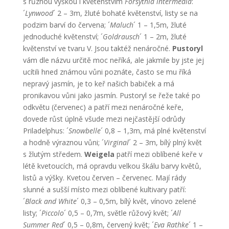
s různou výškou i květenstvím
Forsythia intermedia
:
´
Lynwood
´ 2 – 3m, žluté bohaté květenství, listy se na
podzim barví do červena; ´
Maluch
´ 1 – 1,5m, žluté
jednoduché květenství; ´
Goldrausch
´ 1 – 2m, žluté
květenství ve tvaru V. Jsou taktéž nenáročné.
Pustoryl
vám dle názvu určitě moc neříká, ale jakmile by jste jej
ucítili hned známou vůni poznáte, často se mu říká
nepravý jasmín, je to keř našich babiček a má
pronikavou vůni jako jasmín. Pustoryl se řeže také po
odkvětu (červenec) a patří mezi nenáročné keře,
dovede růst úplně všude mezi nejčastější odrůdy
Priladelphus: ´
Snowbelle
´ 0,8 – 1,3m, má plné květenství
a hodně výraznou vůni; ´
Virginal
´ 2 – 3m, bílý plný květ
s žlutým středem.
Weigela
patří mezi oblíbené keře v
létě kvetoucích, má opravdu velkou škálu barvy květů,
listů a výšky. Kvetou červen – červenec. Mají rády
slunné a sušší místo mezi oblíbené kultivary patří:
´
Black and White
´ 0,3 – 0,5m, bílý květ, vínovo zelené
listy; ´
Piccolo
´ 0,5 – 0,7m, světle růžový květ; ´
All
Summer Red
´ 0,5 – 0,8m, červený květ; ´
Eva Rathke
´ 1 –