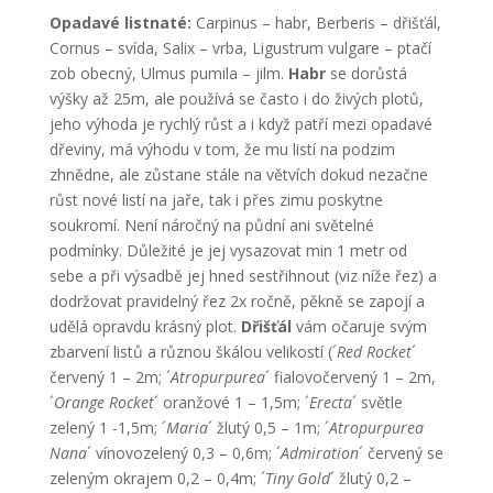
Opadavé listnaté:
Carpinus – habr, Berberis – dřišťál,
Cornus – svída, Salix – vrba, Ligustrum vulgare – ptačí
zob obecný, Ulmus pumila – jilm.
Habr
se dorůstá
výšky až 25m, ale používá se často i do živých plotů,
jeho výhoda je rychlý růst a i když patří mezi opadavé
dřeviny, má výhodu v tom, že mu listí na podzim
zhnědne, ale zůstane stále na větvích dokud nezačne
růst nové listí na jaře, tak i přes zimu poskytne
soukromí. Není náročný na půdní ani světelné
podmínky. Důležité je jej vysazovat min 1 metr od
sebe a při výsadbě jej hned sestřihnout (viz níže řez) a
dodržovat pravidelný řez 2x ročně, pěkně se zapojí a
udělá opravdu krásný plot.
Dřišťál
vám očaruje svým
zbarvení listů a různou škálou velikostí (´
Red Rocket
´
červený 1 – 2m; ´
Atropurpurea
´ fialovočervený 1 – 2m,
´
Orange Rocket
´ oranžové 1 – 1,5m; ´
Erecta
´ světle
zelený 1 -1,5m; ´
Maria
´ žlutý 0,5 – 1m; ´
Atropurpurea
Nana
´ vínovozelený 0,3 – 0,6m; ´
Admiration
´ červený se
zeleným okrajem 0,2 – 0,4m; ´
Tiny Gold
´ žlutý 0,2 –