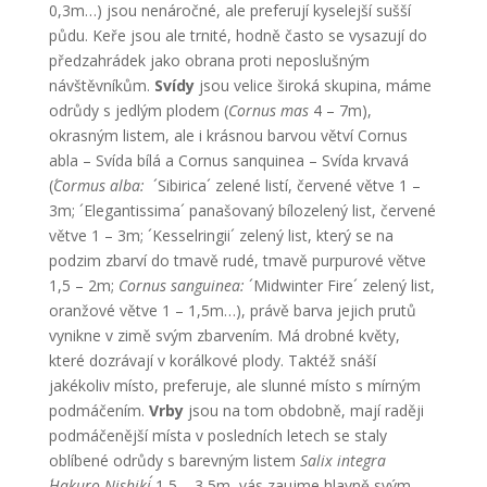
0,3m…) jsou nenáročné, ale preferují kyselejší sušší
půdu. Keře jsou ale trnité, hodně často se vysazují do
předzahrádek jako obrana proti neposlušným
návštěvníkům.
Svídy
jsou velice široká skupina, máme
odrůdy s jedlým plodem (
Cornus mas
4 – 7m),
okrasným listem, ale i krásnou barvou větví Cornus
abla – Svída bílá a Cornus sanquinea – Svída krvavá
(
´Cormus alba:
´Sibirica´ zelené listí, červené větve 1 –
3m; ´Elegantissima´ panašovaný bílozelený list, červené
větve 1 – 3m; ´Kesselringii´ zelený list, který se na
podzim zbarví do tmavě rudé, tmavě purpurové větve
1,5 – 2m;
Cornus sanguinea:
´Midwinter Fire´ zelený list,
oranžové větve 1 – 1,5m…), právě barva jejich prutů
vynikne v zimě svým zbarvením. Má drobné květy,
které dozrávají v korálkové plody. Taktéž snáší
jakékoliv místo, preferuje, ale slunné místo s mírným
podmáčením.
Vrby
jsou na tom obdobně, mají raději
podmáčenější místa v posledních letech se staly
oblíbené odrůdy s barevným listem
Salix integra
´Hakuro Nishiki´
1,5 – 3,5m, vás zaujme hlavně svým