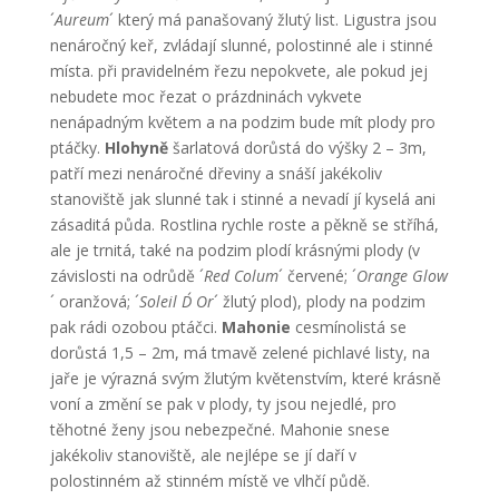
´
Aureum
´ který má panašovaný žlutý list. Ligustra jsou
nenáročný keř, zvládají slunné, polostinné ale i stinné
místa. při pravidelném řezu nepokvete, ale pokud jej
nebudete moc řezat o prázdninách vykvete
nenápadným květem a na podzim bude mít plody pro
ptáčky.
Hlohyně
šarlatová dorůstá do výšky 2 – 3m,
patří mezi nenáročné dřeviny a snáší jakékoliv
stanoviště jak slunné tak i stinné a nevadí jí kyselá ani
zásaditá půda. Rostlina rychle roste a pěkně se stříhá,
ale je trnitá, také na podzim plodí krásnými plody (v
závislosti na odrůdě ´
Red Colum
´ červené; ´
Orange Glow
´ oranžová; ´
Soleil D´ Or
´ žlutý plod), plody na podzim
pak rádi ozobou ptáčci.
Mahonie
cesmínolistá se
dorůstá 1,5 – 2m, má tmavě zelené pichlavé listy, na
jaře je výrazná svým žlutým květenstvím, které krásně
voní a změní se pak v plody, ty jsou nejedlé, pro
těhotné ženy jsou nebezpečné. Mahonie snese
jakékoliv stanoviště, ale nejlépe se jí daří v
polostinném až stinném místě ve vlhčí půdě.