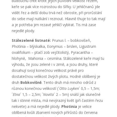
budoucnu chtít krotit jejich původní velikost řezem,
keře se pak více rozrostou do šířky. U jehličnanů jde
vidět řez a delší dobu trvá než obroste, při prorůstání
do sebe mají nutkání i reznout. Hlavně thuje to tak mají
a je potřeba jim rezavé jehličí vybírat. Tis má zase
nejedlé plody.
Stálezelené listnaté:
Prunus l. – bobkovišeň,
Photinia – blýskalka, Eonymus – brslen, Ligustrum
ovalifolium – ptačí zob vejčitolistý, Pyracantha –
hlohyně, Mahonia – cesmína. Stálozelené keře mají tu
výhodu, že jsou zelené i v zimě, a jsou druhy, které
dosahují svojí konečnou velikost právě pro
dostatečnou velikost živých plotu. Hodně oblíbený je
druh
Bobkovišně
. Tento druh má mnoho odrůd z
různou konečnou velikostí (´
Otto Luyken
´ 0,5 – 1,5m;
´
Etna
´ 1,5 – 2,5m; ´
Novita
´ 2 – 5m) snáší jak slunečné
tak i stinné místa, má nevýrazný květ (při častém řezu
nekvete) a má nejedlé plody.
Photinia
je velice
oblíbená kvůli zbarvení nových přírůstů do červena