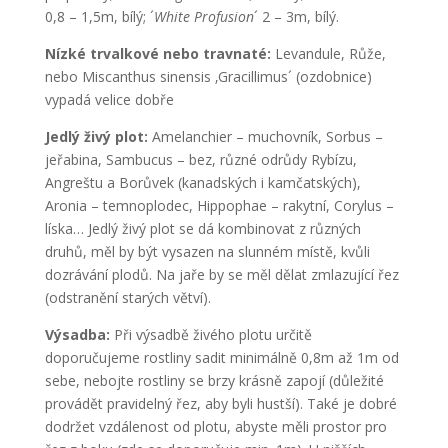
0,8 – 1,5m, bílý; ´
White Profusion
´ 2 – 3m, bílý.
Nízké trvalkové nebo travnaté:
Levandule, Růže,
nebo Miscanthus sinensis ‚Gracillimus´ (ozdobnice)
vypadá velice dobře
Jedlý živý plot:
Amelanchier – muchovník, Sorbus –
jeřabina, Sambucus – bez, různé odrůdy Rybízu,
Angreštu a Borůvek (kanadských i kamčatských),
Aronia – temnoplodec, Hippophae – rakytní, Corylus –
líska… Jedlý živý plot se dá kombinovat z různých
druhů, měl by být vysazen na slunném místě, kvůli
dozrávání plodů. Na jaře by se měl dělat zmlazující řez
(odstranění starých větví).
Výsadba:
Při výsadbě živého plotu určitě
doporučujeme rostliny sadit minimálně 0,8m až 1m od
sebe, nebojte rostliny se brzy krásně zapojí (důležité
provádět pravidelný řez, aby byli hustší). Také je dobré
dodržet vzdálenost od plotu, abyste měli prostor pro