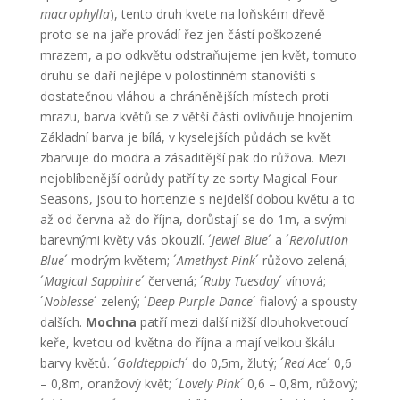
macrophylla
), tento druh kvete na loňském dřevě
proto se na jaře provádí řez jen částí poškozené
mrazem, a po odkvětu odstraňujeme jen květ, tomuto
druhu se daří nejlépe v polostinném stanovišti s
dostatečnou vláhou a chráněnějších místech proti
mrazu, barva květů se z větší části ovlivňuje hnojením.
Základní barva je bílá, v kyselejších půdách se květ
zbarvuje do modra a zásaditější pak do růžova. Mezi
nejoblíbenější odrůdy patří ty ze sorty Magical Four
Seasons, jsou to hortenzie s nejdelší dobou květu a to
až od června až do října, dorůstají se do 1m, a svými
barevnými květy vás okouzlí. ´
Jewel Blue
´ a ´
Revolution
Blue
´ modrým květem; ´
Amethyst Pink
´ růžovo zelená;
´
Magical Sapphire
´ červená; ´
Ruby Tuesday
´ vínová;
´
Noblesse
´ zelený; ´
Deep Purple Dance
´ fialový a spousty
dalších.
Mochna
patří mezi další nižší dlouhokvetoucí
keře, kvetou od května do října a mají velkou škálu
barvy květů. ´
Goldteppich
´ do 0,5m, žlutý; ´
Red Ace
´ 0,6
– 0,8m, oranžový květ; ´
Lovely Pink
´ 0,6 – 0,8m, růžový;