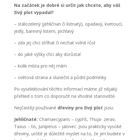
Na začátek je dobré si určit jak chcete, aby váš
živý plot vypadal?
– stálozelený (jehličnan či listnatý), opadavý, kvetoucí,
jedlý, barevný listem, pichlavý
– zda jej chci stříhat či nechat volně růst
– do jaké výšky chci aby dorůstal
– kolik místa pro něj mám
– světová strana a sluneční a půdní podmínky
Po vyselektování těchto informací máme již nějaký
přehled o tom co doporučit na vhodné stanoviště.
Nejčastěji používané
dřeviny pro živý plot
jsou:
Jehličnaté:
Chamaecyparis – cypřiš, Thuja- zerav,
Taxus – tis, Juniperus – jalovec. Jsou prakticky vysoké
dřeviny, určitě je důležité myslet na to, že jim budete v