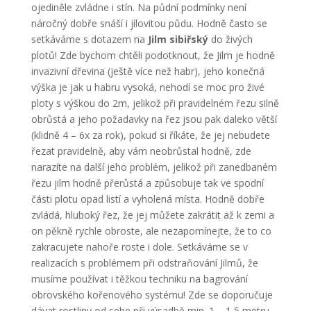
ojediněle zvládne i stín. Na půdní podmínky není
náročný dobře snáší i jílovitou půdu. Hodně často se
setkáváme s dotazem na
Jilm sibiřský
do živých
plotů! Zde bychom chtěli podotknout, že Jilm je hodně
invazivní dřevina (ještě více než habr), jeho konečná
výška je jak u habru vysoká, nehodí se moc pro živé
ploty s výškou do 2m, jelikož při pravidelném řezu silně
obrůstá a jeho požadavky na řez jsou pak daleko větší
(klidně 4 – 6x za rok), pokud si říkáte, že jej nebudete
řezat pravidelně, aby vám neobrůstal hodně, zde
narazíte na další jeho problém, jelikož při zanedbaném
řezu jilm hodně přerůstá a způsobuje tak ve spodní
části plotu opad listí a vyholená místa. Hodně dobře
zvládá, hluboký řez, že jej můžete zakrátit až k zemi a
on pěkně rychle obroste, ale nezapomínejte, že to co
zakracujete nahoře roste i dole. Setkáváme se v
realizacích s problémem při odstraňování Jilmů, že
musíme používat i těžkou techniku na bagrování
obrovského kořenového systému! Zde se doporučuje
dávat rostliny od sebe při výsadbě min. 1 – 1,5 metru