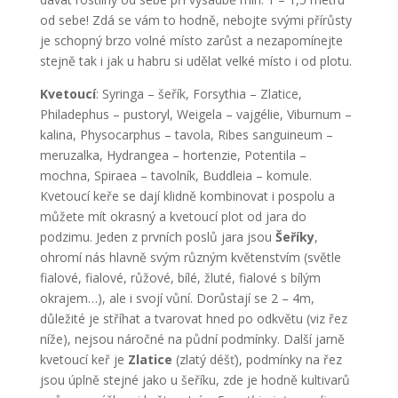
od sebe! Zdá se vám to hodně, nebojte svými přírůsty
je schopný brzo volné místo zarůst a nezapomínejte
stejně tak i jak u habru si udělat velké místo i od plotu.
Kvetoucí
: Syringa – šeřík, Forsythia – Zlatice,
Philadephus – pustoryl, Weigela – vajgélie, Viburnum –
kalina, Physocarphus – tavola, Ribes sanguineum –
meruzalka, Hydrangea – hortenzie, Potentila –
mochna, Spiraea – tavolník, Buddleia – komule.
Kvetoucí keře se dají klidně kombinovat i pospolu a
můžete mít okrasný a kvetoucí plot od jara do
podzimu. Jeden z prvních poslů jara jsou
Šeříky
,
ohromí nás hlavně svým různým květenstvím (světle
fialové, fialové, růžové, bílé, žluté, fialové s bílým
okrajem…), ale i svojí vůní. Dorůstají se 2 – 4m,
důležité je stříhat a tvarovat hned po odkvětu (viz řez
níže), nejsou náročné na půdní podmínky. Další jarně
kvetoucí keř je
Zlatice
(zlatý déšť), podmínky na řez
jsou úplně stejné jako u šeříku, zde je hodně kultivarů