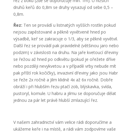
řez z boku (zde se doporučuje min. 1m). U nižších
druhů keřů do 0,8m se druhy vysazují od sebe 0,5 –
0,8m.
Řez:
Ten se provádí u listnatých vyšších rostlin pokud
nejsou zapěstované a pěkně vyvětvené hned po
výsadbě, keř se zakracuje o 1/3, aby se pěkně vyvětvil.
Další řez se provádí pak pravidelně (většinou jaro nebo
podzim) v závislosti na druhu. Na jaře kvetoucí dřeviny
se řežou až hned po odkvětu (pokud je ořežete dříve
nebo později nevykvetou a v případě vrby nebude mít
pak příští rok kočičky), invazivní dřeviny jako jsou Habr
se řeže 2x ročně a Jilm klidně 4x až 6x ročně. Dobře
obráží i při hlubším řezu ptačí zob, blýskavka, svída,
pustoryl, komule. U habru a jilmu se doporučuje dělat
jednou za pár let právě hlubší zmlazující řez.
V našem zahradnictví vám velice rádi doporučíme a
ukážeme keře i na místě, a rádi vám zodpovíme vaše