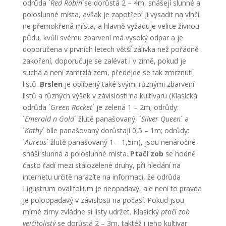
odrůda ´
Red Robin
´se dorůstá 2 – 4m, snášejí slunné a
poloslunné místa, avšak je zapotřebí ji vysadit na vlhčí
ne přemokřená místa, a hlavně vyžaduje velice živnou
půdu, kvůli svému zbarvení má vysoký odpar a je
doporučena v prvních letech větší zálivka než pořádně
zakoření, doporučuje se zalévat i v zimě, pokud je
suchá a není zamrzlá zem, předejde se tak zmrznutí
listů.
Brslen
je oblíbený také svými různými zbarvení
listů a různých výšek v závislosti na kultivaru (Klasická
odrůda ´
Green Rocket
´ je zelená 1 – 2m; odrůdy:
´
Emerald n Gold
´ žlutě panašovaný, ´
Silver Queen
´ a
´
Kathy
´ bíle panašovaný dorůstají 0,5 – 1m; odrůdy:
´
Aureus
´ žlutě panašovaný 1 – 1,5m), jsou nenáročné
snáší slunná a poloslunné místa.
Ptačí zob
se hodně
často řadí mezi stálozelené druhy, při hledání na
internetu určitě narazíte na informaci, že odrůda
Ligustrum ovalifolium je neopadavý, ale není to pravda
je poloopadavý v závislosti na počasí. Pokud jsou
mírné zimy zvládne si listy udržet. Klasický
ptačí zob
vejčitolistý
se dorůstá 2 – 3m, taktéž i jeho kultivar