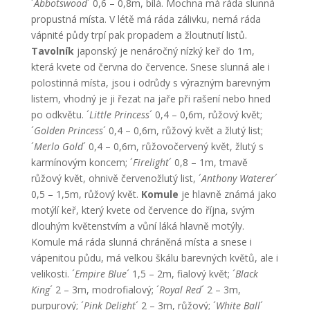
´
Abbotswood
´ 0,6 – 0,8m, bílá. Mochna má ráda slunná
propustná místa. V létě má ráda zálivku, nemá ráda
vápnité půdy trpí pak propadem a žloutnutí listů.
Tavolník
japonský je nenáročný nízký keř do 1m,
která kvete od června do července. Snese slunná ale i
polostinná místa, jsou i odrůdy s výrazným barevným
listem, vhodný je ji řezat na jaře při rašení nebo hned
po odkvětu. ´
Little Princess
´ 0,4 – 0,6m, růžový květ;
´
Golden Princess
´ 0,4 – 0,6m, růžový květ a žlutý list;
´
Merlo Gold
´ 0,4 – 0,6m, růžovočervený květ, žlutý s
karmínovým koncem; ´
Firelight
´ 0,8 – 1m, tmavě
růžový květ, ohnivě červenožlutý list, ´
Anthony Waterer
´
0,5 – 1,5m, růžový květ.
Komule
je hlavně známá jako
motýlí keř, který kvete od července do října, svým
dlouhým květenstvím a vůní láká hlavně motýly.
Komule má ráda slunná chráněná místa a snese i
vápenitou půdu, má velkou škálu barevných květů, ale i
velikosti. ´
Empire Blue
´ 1,5 – 2m, fialový květ; ´
Black
King
´ 2 – 3m, modrofialový; ´
Royal Red
´ 2 – 3m,
purpurový; ´
Pink Delight
´ 2 – 3m, růžový; ´
White Ball
´