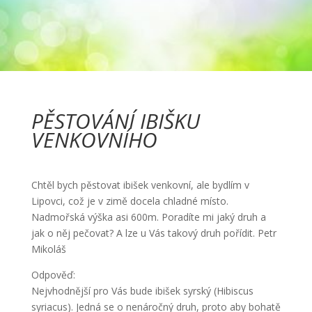
PĚSTOVÁNÍ IBIŠKU
VENKOVNÍHO
Chtěl bych pěstovat ibišek venkovní, ale bydlím v
Lipovci, což je v zimě docela chladné místo.
Nadmořská výška asi 600m. Poradíte mi jaký druh a
jak o něj pečovat? A lze u Vás takový druh pořídit. Petr
Mikoláš
Odpověď:
Nejvhodnější pro Vás bude ibišek syrský (Hibiscus
syriacus). Jedná se o nenáročný druh, proto aby bohatě