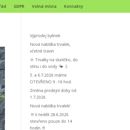
řád
GDPR
Volná místa
Kontakty
Výprodej bylinek
Nová nabídka trvalek,
včetně travin
🌞 Trvalky na sluníčko, do
stínu i do vody 🌤 💧
5. a 6.7.2026 máme
OTEVŘENO 9 -16 hod.
Změna prodejní doby od
1.7.2026
Nová nabídka trvalek!
!!! V neděli 28.6.2026
otevřeno pouze do 14
hodin. !!!