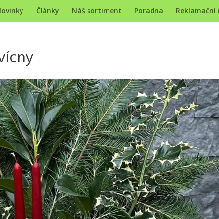
ovinky
Články
Náš sortiment
Poradna
Reklamační 
vícny