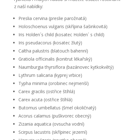
z naší nabídky:
Preslia cervina (preslie parožnatá)
Holoschoenus vulgaris (skřípina šašinkovitá)
Iris Holden´s child (kosatec Holden´ s child)
Iris pseudacorus (kosatec žlutý)
Caltha palustris (blatouch bahenní)
Gratiola officinalis (konitrut lékařský)
Naumburgia thyrsiflora (bazánovec kytkokvětý)
Lythrum salicaria (kyprej vrbice)
Typha minima (orobinec nejmenší)
Carex gracilis (ostřice štíhlá)
Carex acuta (ostřice štíhlá)
Butomus umbellatus (šmel okoličnatý)
Acorus calamus (puškvorec obecný)
Zizania aquatica (ovsucha vodní)
Scirpus lacustris (skřípinec jezerní)