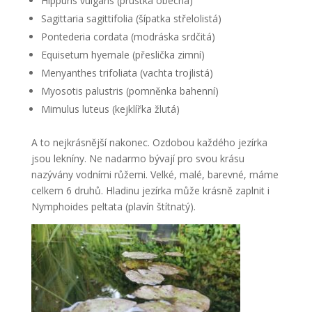
Hippuris vulgaris (prustka obecná)
Sagittaria sagittifolia (šípatka střelolistá)
Pontederia cordata (modráska srdčitá)
Equisetum hyemale (přeslička zimní)
Menyanthes trifoliata (vachta trojlistá)
Myosotis palustris (pomněnka bahenní)
Mimulus luteus (kejklířka žlutá)
A to nejkrásnější nakonec. Ozdobou každého jezírka
jsou lekníny. Ne nadarmo bývají pro svou krásu
nazývány vodními růžemi. Velké, malé, barevné, máme
celkem 6 druhů. Hladinu jezírka může krásně zaplnit i
Nymphoides peltata (plavín štítnatý).