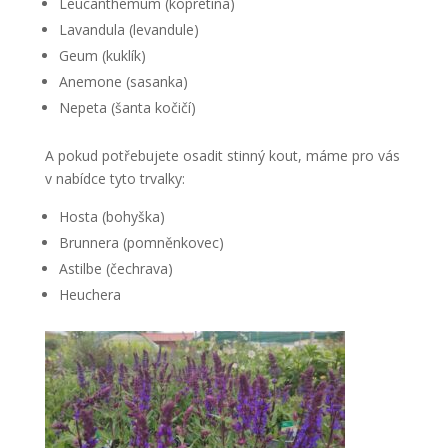
Leucanthemum (kopretina)
Lavandula (levandule)
Geum (kuklík)
Anemone (sasanka)
Nepeta (šanta kočičí)
A pokud potřebujete osadit stinný kout, máme pro vás
v nabídce tyto trvalky:
Hosta (bohyška)
Brunnera (pomněnkovec)
Astilbe (čechrava)
Heuchera