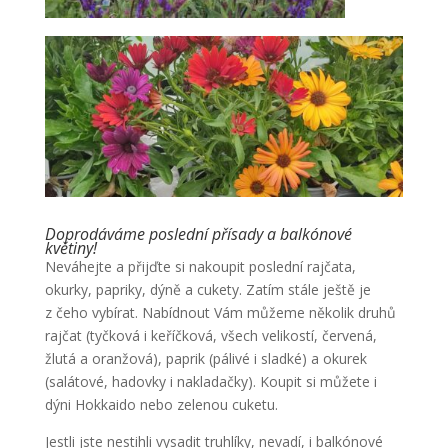
Doprodáváme poslední přísady a balkónové
květiny!
Neváhejte a přijďte si nakoupit poslední rajčata,
okurky, papriky, dýně a cukety. Zatím stále ještě je
z čeho vybírat. Nabídnout Vám můžeme několik druhů
rajčat (tyčková i keříčková, všech velikostí, červená,
žlutá a oranžová), paprik (pálivé i sladké) a okurek
(salátové, hadovky i nakladačky). Koupit si můžete i
dýni Hokkaido nebo zelenou cuketu.
Jestli jste nestihli vysadit truhlíky, nevadí, i balkónové