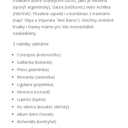
trvalkami dobře snášejícími sucho, jako je Verbena
(sporýš argentinský), Gaura (svíčkovec) nebo Achillea
(řebříček). Půvabně vypadá i v kombinaci s travinami
(např. Stipa a Imperata ´Red Baron´). Všechny zmíněné
trvalky i traviny máme pro Vás momentálně
naskladněny.
Z nabídky vybíráme:
Coreopsis (krásnoočko)
Gaillardia (kokarda)
Phlox (plaménka)
Monarda (zavinutka)
Ligularia (popelivka)
Veronica (rozrazil)
Lupinus (lupina)
Iris sibirica (kosatec sibiřský)
Allium (letní česnek)
Alchemilla (kontryhel)