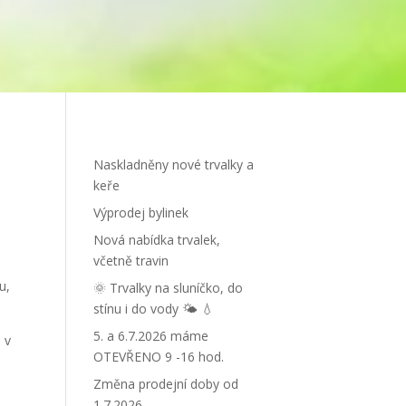
Naskladněny nové trvalky a
keře
Výprodej bylinek
Nová nabídka trvalek,
včetně travin
,
u,
🌞 Trvalky na sluníčko, do
stínu i do vody 🌤 💧
5. a 6.7.2026 máme
 v
OTEVŘENO 9 -16 hod.
Změna prodejní doby od
1.7.2026