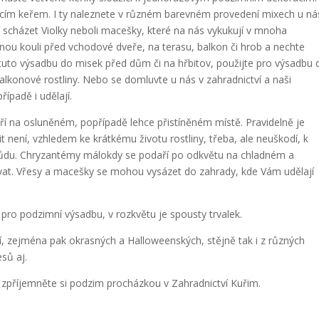
oucím keřem. I ty naleznete v různém barevném provedení mixech u ná
í scházet Violky neboli macešky, které na nás vykukují v mnoha
ou kouli před vchodové dveře, na terasu, balkon či hrob a nechte
tuto výsadbu do misek před dům či na hřbitov, použijte pro výsadbu 
 balkonové rostliny. Nebo se domluvte u nás v zahradnictví a naši
padě i udělají.
ří na osluněném, popřípadě lehce přistíněném místě. Pravidelně je
t není, vzhledem ke krátkému životu rostliny, třeba, ale neuškodí, k
 půdu. Chryzantémy málokdy se podaří po odkvětu na chladném a
vat. Vřesy a macešky se mohou vysázet do zahrady, kde Vám udělají
y pro podzimní výsadbu, v rozkvětu je spousty trvalek.
í, zejména pak okrasných a Halloweenských, stějně tak i z různých
sů aj.
 zpříjemněte si podzim procházkou v Zahradnictví Kuřim.