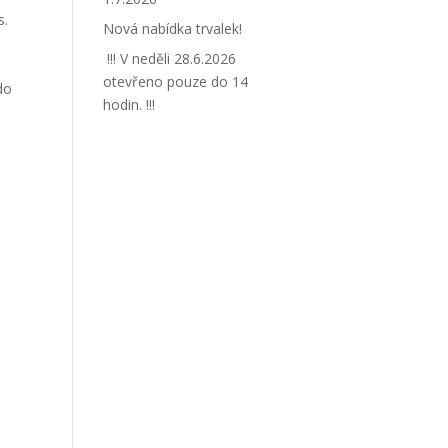
s.
Nová nabídka trvalek!
!!! V neděli 28.6.2026
otevřeno pouze do 14
do
hodin. !!!