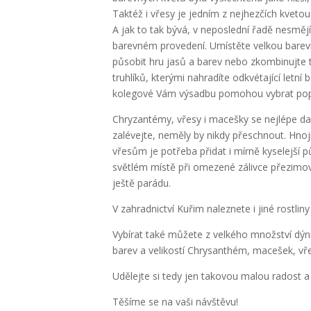
Taktéž i vřesy je jedním z nejhezčích kvet
A jak to tak bývá, v neposlední řadě nesměj
barevném provedení. Umístěte velkou barevn
působit hru jasů a barev nebo zkombinujte 
truhlíků, kterými nahradíte odkvétající letní
kolegové Vám výsadbu pomohou vybrat popří
Chryzantémy, vřesy i macešky se nejlépe da
zalévejte, neměly by nikdy přeschnout. Hnoji
vřesům je potřeba přidat i mírně kyselejší
světlém místě při omezené zálivce přezimo
ještě parádu.
V zahradnictví Kuřim naleznete i jiné rostlin
Vybírat také můžete z velkého množství dýn
barev a velikostí Chrysanthém, macešek, vře
Udělejte si tedy jen takovou malou radost a
Těšíme se na vaši návštěvu!