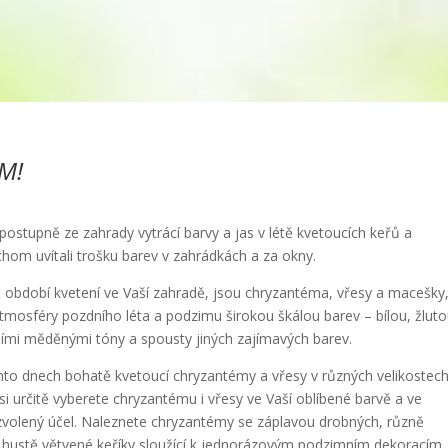
M!
stupně ze zahrady vytrácí barvy a jas v létě kvetoucích keřů a
chom uvítali trošku barev v zahrádkách a za okny.
it období kvetení ve Vaší zahradě, jsou chryzantéma, vřesy a macešky
 atmosféry pozdního léta a podzimu širokou škálou barev – bílou, žluto
ními měděnými tóny a spousty jiných zajímavých barev.
hto dnech bohatě kvetoucí chryzantémy a vřesy v různých velikostech
si určitě vyberete chryzantému i vřesy ve Vaší oblíbené barvě a ve
 zvolený účel. Naleznete chryzantémy se záplavou drobných, různě
, hustě větvené keříky sloužící k jednorázovým podzimním dekoracím.