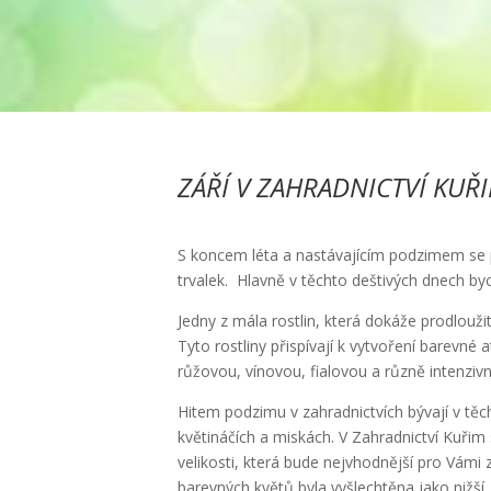
ZÁŘÍ V ZAHRADNICTVÍ KUŘI
S koncem léta a nastávajícím podzimem se po
trvalek. Hlavně v těchto deštivých dnech by
Jedny z mála rostlin, která dokáže prodlouž
Tyto rostliny přispívají k vytvoření barevné
růžovou, vínovou, fialovou a různě intenziv
Hitem podzimu v zahradnictvích bývají v těc
květináčích a miskách. V Zahradnictví Kuřim 
velikosti, která bude nejvhodnější pro Vámi
barevných květů byla vyšlechtěna jako nižší