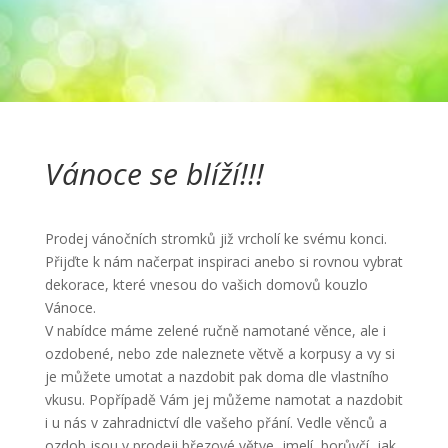
Vánoce se blíží!!!
Prodej vánočních stromků již vrcholí ke svému konci.
Přijďte k nám načerpat inspiraci anebo si rovnou vybrat
dekorace, které vnesou do vašich domovů kouzlo
Vánoce.
V nabídce máme zelené ručně namotané věnce, ale i
ozdobené, nebo zde naleznete větvě a korpusy a vy si
je můžete umotat a nazdobit pak doma dle vlastního
vkusu. Popřípadě Vám jej můžeme namotat a nazdobit
i u nás v zahradnictví dle vašeho přání. Vedle věnců a
ozdob jsou v prodeji březové větve, jmelí, borůvčí, jak