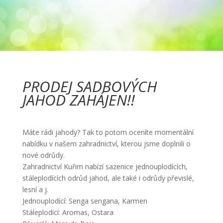
PRODEJ SADBOVÝCH
JAHOD ZAHÁJEN!!
Máte rádi jahody? Tak to potom oceníte momentální
nabídku v našem zahradnictví, kterou jsme doplnili o
nové odrůdy.
Zahradnictví Kuřim nabízí sazenice jednouplodících,
stáleplodících odrůd jahod, ale také i odrůdy převislé,
lesní a j.
Jednouplodící: Senga sengana, Karmen
Stáleplodící: Aromas, Ostara