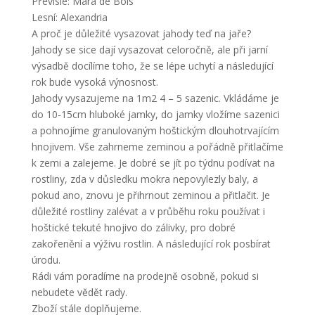
Převislé: Mara de Bois
Lesní: Alexandria
A proč je důležité vysazovat jahody teď na jaře?
Jahody se sice dají vysazovat celoročně, ale při jarní
výsadbě docílíme toho, že se lépe uchytí a následující
rok bude vysoká výnosnost.
Jahody vysazujeme na 1m2 4 – 5 sazenic. Vkládáme je
do 10-15cm hluboké jamky, do jamky vložíme sazenici
a pohnojíme granulovaným hoštickým dlouhotrvajícím
hnojivem. Vše zahrneme zeminou a pořádně přitlačíme
k zemi a zalejeme. Je dobré se jít po týdnu podívat na
rostliny, zda v důsledku mokra nepovylezly baly, a
pokud ano, znovu je přihrnout zeminou a přitlačit. Je
důležité rostliny zalévat a v průběhu roku používat i
hoštické tekuté hnojivo do zálivky, pro dobré
zakořenění a výživu rostlin. A následující rok posbírat
úrodu.
Rádi vám poradíme na prodejně osobně, pokud si
nebudete vědět rady.
Zboží stále doplňujeme.