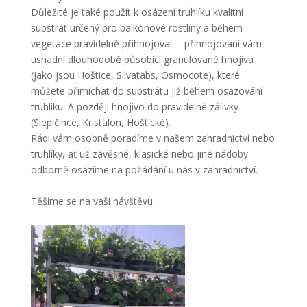
Důležité je také použít k osázení truhlíku kvalitní
substrát určený pro balkonové rostliny a během
vegetace pravidelně přihnojovat – přihnojování vám
usnadní dlouhodobě působící granulované hnojiva
(jako jsou Hoštice, Silvatabs, Osmocote), které
můžete přimíchat do substrátu již během osazování
truhlíku. A později hnojivo do pravidelné zálivky
(Slepičince, Kristalon, Hoštické).
Rádi vám osobně poradíme v našem zahradnictví nebo
truhlíky, ať už závěsné, klasické nebo jiné nádoby
odborně osázíme na požádání u nás v zahradnictví.
Těšíme se na vaši návštěvu.