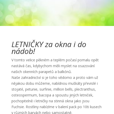
LETNIČKY za okna i do
nádob!
V tomto velice pěkném a teplém počasí pomalu opět
nastává čas, kdybychom měli myslet na osazování
našich okenních parapetů a balkónů.
Naše zahradnictví si je toho vědomo a proto vám už
nějakou dobu můžeme, nabídnou muškáty převislé i
stojaté, petunie, surfinie, million bells, plectranthus,
osteospermum, bacopa a spoustu jiných letniček,
pochopitelně i letničky na stinná okna jako jsou
Fuchsie. Rostliny nabízíme v balení pack po 10ti kusech
v různých barvách nebo samostatně.