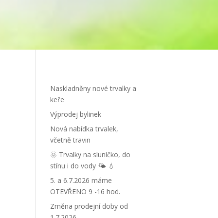
Naskladněny nové trvalky a
keře
Výprodej bylinek
Nová nabídka trvalek,
včetně travin
🌞 Trvalky na sluníčko, do
stínu i do vody 🌤 💧
5. a 6.7.2026 máme
OTEVŘENO 9 -16 hod.
Změna prodejní doby od
1.7.2026