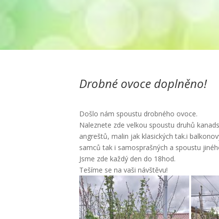
Drobné ovoce doplněno!
Došlo nám spoustu drobného ovoce.
Naleznete zde velkou spoustu druhů kanadsk
angreštů, malin jak klasických tak.i balkonov
samců tak i samosprašných a spoustu jinéh
Jsme zde každý den do 18hod.
Tešíme se na vaši návštěvu!