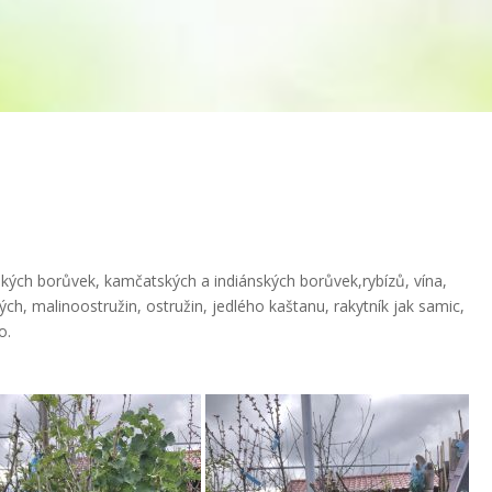
ých borůvek, kamčatských a indiánských borůvek,rybízů, vína,
ých, malinoostružin, ostružin, jedlého kaštanu, rakytník jak samic,
o.