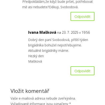
Předpokládám,že když bude pršet, potřebovat
mě asi nebudete?Děkuji, Svobodová.
Odpovìdìt
Ivana Mašková
na 23. 7. 2025 v 19:56
Dobrý den paní Svobodová, příští týden
brigádníka bohužel nepotřebujeme.
Aktuálně brigádníky máme.
Hezký den
Mašková
Odpovìdìt
Vložit komentář
Vaše e-mailová adresa nebude zveřejněna.
Vyžadované informace jsou označeny
*