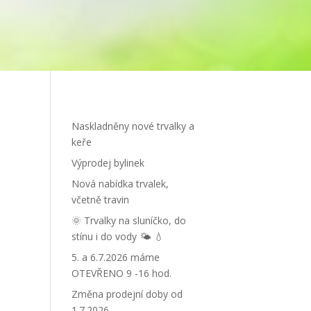
Naskladněny nové trvalky a
keře
Výprodej bylinek
Nová nabídka trvalek,
včetně travin
🌞 Trvalky na sluníčko, do
stínu i do vody 🌤 💧
5. a 6.7.2026 máme
OTEVŘENO 9 -16 hod.
Změna prodejní doby od
1.7.2026