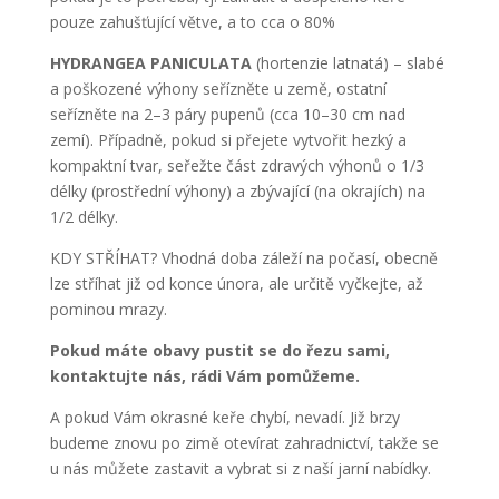
pouze zahušťující větve, a to cca o 80%
HYDRANGEA PANICULATA
(hortenzie latnatá) – slabé
a poškozené výhony seřízněte u země, ostatní
seřízněte na 2–3 páry pupenů (cca 10–30 cm nad
zemí). Případně, pokud si přejete vytvořit hezký a
kompaktní tvar, seřežte část zdravých výhonů o 1/3
délky (prostřední výhony) a zbývající (na okrajích) na
1/2 délky.
KDY STŘÍHAT? Vhodná doba záleží na počasí, obecně
lze stříhat již od konce února, ale určitě vyčkejte, až
pominou mrazy.
Pokud máte obavy pustit se do řezu sami,
kontaktujte nás, rádi Vám pomůžeme.
A pokud Vám okrasné keře chybí, nevadí. Již brzy
budeme znovu po zimě otevírat zahradnictví, takže se
u nás můžete zastavit a vybrat si z naší jarní nabídky.