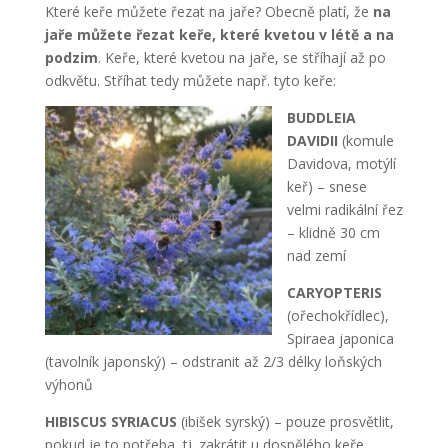
Které keře můžete řezat na jaře? Obecně platí, že
na
jaře můžete řezat keře, které kvetou v létě
a na
podzim
. Keře, které kvetou na jaře, se stříhají až po
odkvětu. Stříhat tedy můžete např. tyto keře:
BUDDLEIA
DAVIDII
(komule
Davidova, motýlí
keř) – snese
velmi radikální řez
– klidně 30 cm
nad zemí
CARYOPTERIS
(ořechokřídlec),
Spiraea japonica
(tavolník japonský) – odstranit až 2/3 délky loňských
výhonů
HIBISCUS SYRIACUS
(ibišek syrský) – pouze prosvětlit,
pokud je to potřeba, tj. zakrátit u dospělého keře