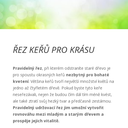
ŘEZ KEŘŮ PRO KRÁSU
Pravidelný řez
, při kterém odstraníte staré dřevo je
pro spoustu okrasných keřů
nezbytný pro bohaté
kvetení
. Většina keřů tvoří největší množství květů na
jedno až čtyřletém dřevě. Pokud byste tyto keře
neseřezávali, nejen že budou čím dál tím méně kvést,
ale také ztratí svůj hezký tvar a předčasně zestárnou.
Pravidelný udržovací řez jim umožní vytvořit
rovnováhu mezi mladým a starým dřevem a
prospěje jejich vitalitě.