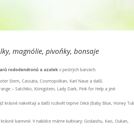
ky, magnólie, pivoňky, bonsaje
varů rododendronů a azalek
v pestrých barvách.
Roter Stern, Cassata, Cosmopolitan, Karl Naue a další.
ange – Satchiko, Königstein, Lady Dark, Pink for Help a jiné
iž krásně nakvétají a další rozkvět teprve čeká (Baby Blue, Honey Tuli
a krásně barevné. V nabídce máme kultivary: Godaishu, Kao, Oukan,