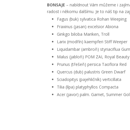
BONSAJE
– nabídnout Vám můžeme i zajímav
radost i někomu dalšímu. Je to náš tip na zaj
Fagus (buk) sylvatica Rohan Weeping
Fraxinus (jasan) excelsior Abiona
Ginkgo biloba Mariken, Troll
Larix (modřín) kaempferi Stiff Weeper
Liquidambar (ambroň) styriaciflua Gum
Malus (jabloň) POM ZAI, Royal Beauty
Prunus (třešeň) persica Taoflora Red
Quercus (dub) palustris Green Dwarf
Sciadopitys (pajehličník) verticillata
Tilia (lípa) platyphyllos Compacta
Acer (javor) palm. Garnet, Summer Gol