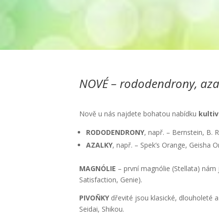
NOVÉ – rododendrony, azal
Nově u nás najdete bohatou nabídku
kulti
RODODENDRONY
, např. – Bernstein, B. 
AZALKY
, např. – Spek’s Orange, Geisha Or
MAGNÓLIE
– první magnólie (Stellata) nám j
Satisfaction, Genie).
PIVOŇKY
dřevité jsou klasické, dlouholeté 
Seidai, Shikou.