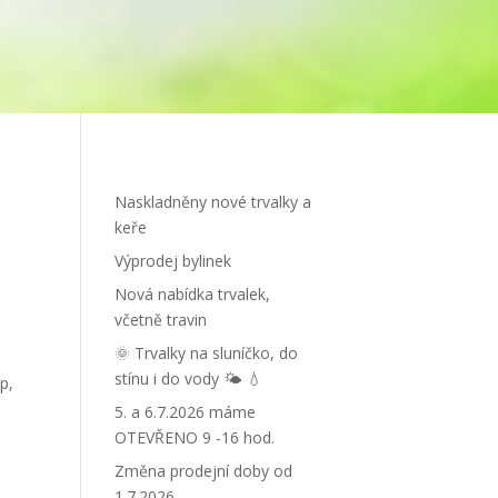
Naskladněny nové trvalky a
keře
Výprodej bylinek
Nová nabídka trvalek,
včetně travin
🌞 Trvalky na sluníčko, do
stínu i do vody 🌤 💧
p,
5. a 6.7.2026 máme
OTEVŘENO 9 -16 hod.
Změna prodejní doby od
1.7.2026