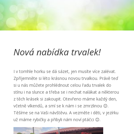
Nová nabídka trvalek!
I v tomhle horku se dá sázet, jen musíte více zalévat.
Zpříjemněte si léto krásnou novou trvalkou. Právě teď
si u nás můžete prohlédnout celou řadu trvalek do
stínu i na slunce a třeba se i nechat nalákat a některou
z těch krásek si zakoupit. Otevřeno máme každý den,
včetně víkendů, a smí se k nám i se zmrzlinou 😊.
Těšíme se na Vaši návštěvu. A vezměte i děti, v jezírku
už máme rybičky a přibyli nám noví ptáčci 😊.