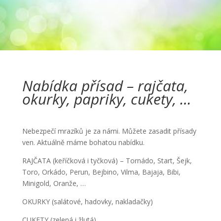
Nabídka přísad – rajčata,
okurky, papriky, cukety, …
Nebezpečí mrazíků je za námi. Můžete zasadit přísady
ven. Aktuálně máme bohatou nabídku.
RAJČATA (keříčková i tyčková) – Tornádo, Start, Šejk,
Toro, Orkádo, Perun, Bejbino, Vilma, Bajaja, Bibi,
Minigold, Oranže, …
OKURKY (salátové, hadovky, nakladačky)
CUKETY (zelená i žlutá)