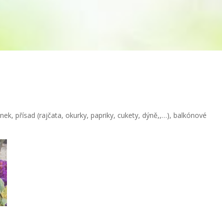
ek, přísad (rajčata, okurky, papriky, cukety, dýně,,…), balkónové