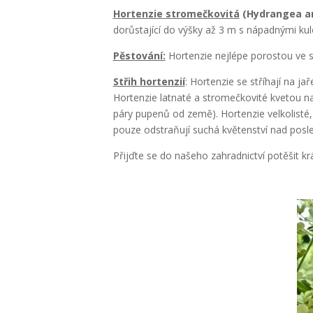
Hortenzie stromečkovitá
(Hydrangea a
dorůstající do výšky až 3 m s nápadnými kul
Pěstování:
Hortenzie nejlépe porostou ve s
Střih hortenzií
: Hortenzie se stříhají na ja
Hortenzie latnaté a stromečkovité kvetou na
páry pupenů od země). Hortenzie velkolisté, 
pouze odstraňují suchá květenství nad posle
Přijďte se do našeho zahradnictví potěšit krá