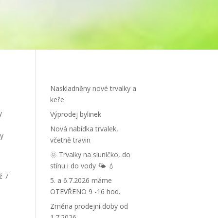
Naskladněny nové trvalky a
keře
y
Výprodej bylinek
Nová nabídka trvalek,
zy
včetně travin
🌞 Trvalky na sluníčko, do
stínu i do vody 🌤 💧
ž 7
5. a 6.7.2026 máme
OTEVŘENO 9 -16 hod.
ž
Změna prodejní doby od
1.7.2026