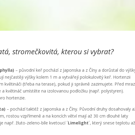
atá, stromečkovitá, kterou si vybrat?
hylla)
– původní keř pochází z Japonska a z Číny a dorůstal do výšk
jí nejčastěji výšky kolem 1 m a vytvářejí polokulovitý keř. Hortenzii
ím květináči (třeba na terase), pokud ji správně zazimujete. Před mra
ie a květináč umístěte na izolovanou podložku (např. polystyren).
pro hortenzie.
ta)
– pochází taktéž z Japonska a z Číny. Původní druhy dosahovaly a
2 m, rostou vzpřímeně a na koncích větví mají až 30 cm dlouhé laty
 např. žluto-zeleno-bíle kvetoucí ´
Limelight
´, který snese teplotu a