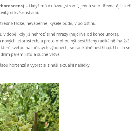
rborescens)
– i když má v názvu „strom“, jedná se o dřevnatějící keř
ovitými květenstvími.
tředně těžké, nevápenné, kyselé půdě, v polostínu.
ře, v době, kdy již nehrozí silné mrazy (nejdříve od konce února).
 nových letorostech, a proto mohou být sestřiženy radikálně (na 2-3
které kvetou na loňských výhonech, se radikálně nestříhají. U nich se
dním párem listů a suché větve.
sou hortenzií a vybrat si z naší aktuální nabídky.