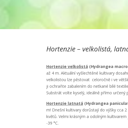
Hortenzie – velkolistá, latn
Hortenzie velkolistá
(Hydrangea macrop
až 4 m. Aktuální vyšlechtěné kultivary dosahu
velkolistou lze pěstovat celoročně i ve větš
ji ochraňte zabalením do netkané bílé textil
Substrát volte kyselý, ideálně přímo určený 
Hortenzie latnatá
(Hydrangea panicula
m! Dnešní kultivary dorůstají do výšky cca 
květů. Velmi krásným a odolným kultivarem je
-39 °C.